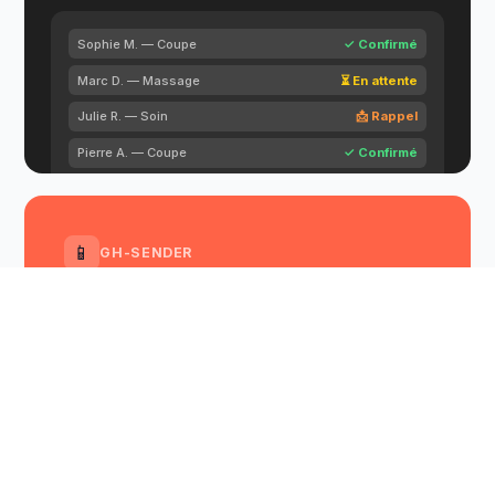
Sophie M. — Coupe
✓ Confirmé
Marc D. — Massage
⏳ En attente
Julie R. — Soin
📩 Rappel
Pierre A. — Coupe
✓ Confirmé
📱
GH-SENDER
SMS, WhatsApp marketing
grâce à votre mobile android
Lancez des campagnes multi-canal depuis une
interface unifiée. ROI maximisé, analyses
détaillées.
Découvrir