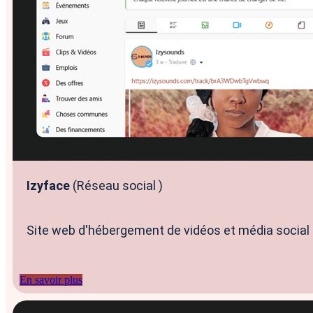
Assistance
Blog
X
Izyface
(Réseau social )
Site web d'hébergement de vidéos et média social s
En savoir plus