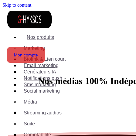
Skip to content
Nos produits
Marketing
Mon compte
Biolink & Lien court
Email marketing
Générateurs IA
Notifications push
Nos médias 100%
Indép
Sms marketing
Social marketing
Média
Streaming audios
Suite
Comptabilité