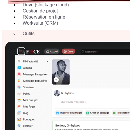
Drive (stockage cloud)
Gestion de projet
Réservation en ligne
Worksuite (CRM)
Outils
Analyse web
Optimiseur d’images
Socialproof
Transfert de fichiers
Website Monitoring
Boutique
E-commerce
Offres spéciales
Programme Associatif
Programme Education