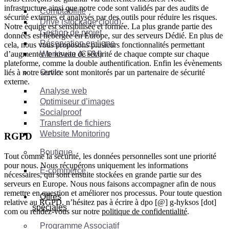
infrastructure ainsi que notre code sont validés par des audits de
Comptabilité
sécurité externes et analysés par des outils pour réduire les risques.
Drive (stockage cloud)
Notre équipe est sensibilisée et formée. La plus grande partie des
Gestion de projet
données est hébergée en Europe, sur des serveurs Dédié. En plus de
Réservation en ligne
cela, nous vous proposons plusieurs fonctionnalités permettant
Worksuite (CRM)
d’augmenter le niveau de sécurité de chaque compte sur chaque
plateforme, comme la double authentification. Enfin les évènements
Outils
liés à notre service sont monitorés par un partenaire de sécurité
externe.
Analyse web
Optimiseur d’images
Socialproof
Transfert de fichiers
Website Monitoring
RGPD
Boutique
Tout comme la sécurité, les données personnelles sont une priorité
pour nous. Nous récupérons uniquement les informations
E-commerce
nécessaires, qui sont ensuite stockées en grande partie sur des
serveurs en Europe. Nous nous faisons accompagner afin de nous
remettre en question et améliorer nos processus. Pour toute question
Offres
relative au RGPD, n’hésitez pas à écrire à dpo [@] g-hyksos [dot]
spéciales
com ou rendez-vous sur notre
politique de confidentialité
.
Programme Associatif