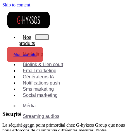
Skip to content
Nos
produits
Marketing
Mon compte
Biolink & Lien court
Email marketing
Générateurs IA
Notifications push
Sms marketing
Social marketing
Média
Sécurité
Streaming audios
La sécurité est un point primordial chez
G-hyksos Group
que nous
Suite
nous efforçons de garantir via différentes mesures. Notre