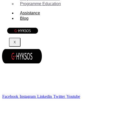
Programme Education
Assistance
Blog
X
La suite complète pour gérer tous les aspects de votre
entreprise : emailing, SMS, CRM, WhatsApp, chatbot,
landing pages et réseaux sociaux.
Facebook
Instagram
Linkedin
Twitter
Youtube
Solutions