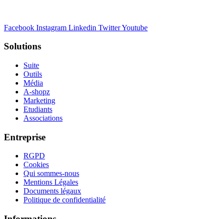
emailing, SMS, CRM, WhatsApp, chatbot, landing pages et réseaux
sociaux.
Facebook
Instagram
Linkedin
Twitter
Youtube
Solutions
Suite
Outils
Média
A-shopz
Marketing
Etudiants
Associations
Entreprise
RGPD
Cookies
Qui sommes-nous
Mentions Légales
Documents légaux
Politique de confidentialité
Informations