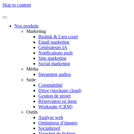
Skip to content
Nos produits
Marketing
Biolink & Lien court
Email marketing
Générateurs IA
Notifications push
Sms marketing
Social marketing
Média
Streaming audios
Suite
Comptabilité
Drive (stockage cloud)
Gestion de projet
Réservation en ligne
Worksuite (CRM)
Outils
Analyse web
Optimiseur d’images
Socialproof
Transfert de fichiers