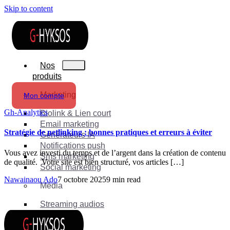
Skip to content
Nos
produits
Marketing
Mon compte
Gh-Analytics
Biolink & Lien court
Email marketing
Stratégie de netlinking : bonnes pratiques et erreurs à éviter
Générateurs IA
Notifications push
Vous avez investi du temps et de l’argent dans la création de contenu
Sms marketing
de qualité. Votre site est bien structuré, vos articles […]
Social marketing
Nawainaou Ado
7 octobre 2025
9 min read
Média
Streaming audios
Suite