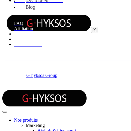
Politique de confidentialité
Assistance
Blog
Informations
FAQ
Affiliation
X
Centres d'aide
Etat du service
Nous contacter
© 2026 by
G-hyksos Group
Nos produits
Marketing
Biolink & Lien court