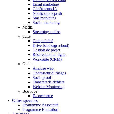
Email marketing
Générateurs IA
Notifications push
Sms marketing
Social marketing
Média
Streaming audios
Suite
Comptabilité
Drive (stockage cloud)
Gestion de projet
Réservation en ligne
Worksuite (CRM)
Outils
Analyse web
Optimiseur d’images
Socialproof
Transfert de fichiers
Website Monitoring
Boutique
E-commerce
Offres spéciales
Programme Associatif
Programme Education