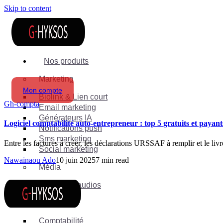
Skip to content
Nos produits
Marketing
Mon compte
Biolink & Lien court
Gh-compta
Email marketing
Générateurs IA
Logiciel comptabilité auto-entrepreneur : top 5 gratuits et payant
Notifications push
Sms marketing
Entre les factures à créer, les déclarations URSSAF à remplir et le li
Social marketing
Nawainaou Ado
10 juin 2025
7 min read
Média
Streaming audios
Suite
Comptabilité