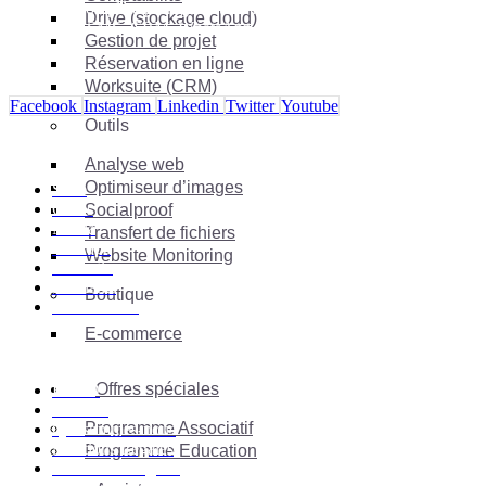
La suite complète pour gérer tous les aspects de votre entreprise :
Drive (stockage cloud)
emailing, SMS, CRM, WhatsApp, chatbot, landing pages et réseaux
Gestion de projet
sociaux.
Réservation en ligne
Worksuite (CRM)
Facebook
Instagram
Linkedin
Twitter
Youtube
Outils
Solutions
Analyse web
Optimiseur d’images
Suite
Outils
Socialproof
Média
Transfert de fichiers
A-shopz
Website Monitoring
Marketing
Etudiants
Boutique
Associations
E-commerce
Entreprise
Offres spéciales
RGPD
Cookies
Programme Associatif
Qui sommes-nous
Mentions Légales
Programme Education
Documents légaux