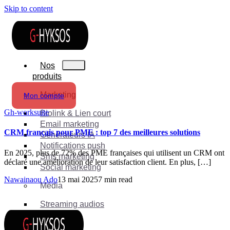
Skip to content
Nos
produits
Marketing
Mon compte
Gh-worksuite
Biolink & Lien court
Email marketing
CRM français pour PME : top 7 des meilleures solutions
Générateurs IA
Notifications push
En 2025, plus de 72% des PME françaises qui utilisent un CRM ont
Sms marketing
déclaré une amélioration de leur satisfaction client. En plus, […]
Social marketing
Nawainaou Ado
13 mai 2025
7 min read
Média
Streaming audios
Suite