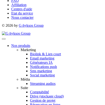
FAQ
Affiliation
Centres d'aide
Etat du service
Nous contacter
© 2026 by
G-hyksos Group
Nos produits
Marketing
Biolink & Lien court
Email marketing
Générateurs IA
Notifications push
Sms marketing
Social marketing
Média
Streaming audios
Suite
Comptabilité
Drive (stockage cloud)
Gestion de projet
Réservation en ligne