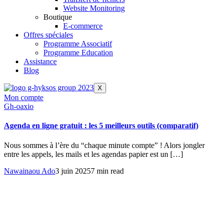
Website Monitoring
Boutique
E-commerce
Offres spéciales
Programme Associatif
Programme Education
Assistance
Blog
X
Mon compte
Gh-oaxio
Agenda en ligne gratuit : les 5 meilleurs outils (comparatif)
Nous sommes à l’ère du “chaque minute compte” ! Alors jongler
entre les appels, les mails et les agendas papier est un […]
Nawainaou Ado
3 juin 2025
7 min read
La suite complète pour gérer tous les aspects de votre entreprise :
emailing, SMS, CRM, WhatsApp, chatbot, landing pages et réseaux
sociaux.