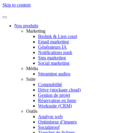
Skip to content
Nos produits
Marketing
Biolink & Lien court
Email marketing
Générateurs IA
Notifications push
Sms marketing
Social marketing
Média
Streaming audios
Suite
Comptabilité
Drive (stockage cloud)
Gestion de projet
Réservation en ligne
Worksuite (CRM)
Outils
Analyse web
Optimiseur d’images
Socialproof
Transfert de fichiers