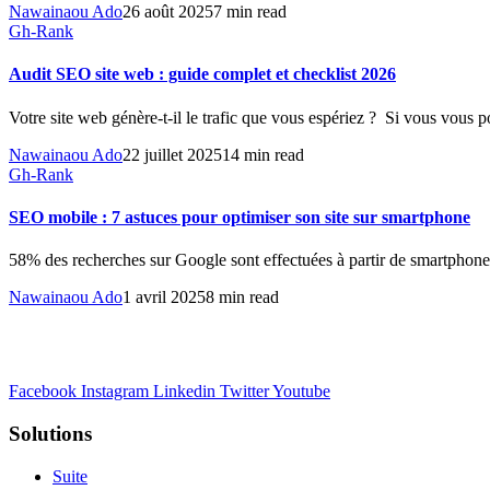
Nawainaou Ado
26 août 2025
7 min read
Gh-Rank
Audit SEO site web : guide complet et checklist 2026
Votre site web génère-t-il le trafic que vous espériez ? Si vous vous 
Nawainaou Ado
22 juillet 2025
14 min read
Gh-Rank
SEO mobile : 7 astuces pour optimiser son site sur smartphone
58% des recherches sur Google sont effectuées à partir de smartphones
Nawainaou Ado
1 avril 2025
8 min read
La suite complète pour gérer tous les aspects de votre entreprise : 
Facebook
Instagram
Linkedin
Twitter
Youtube
Solutions
Suite