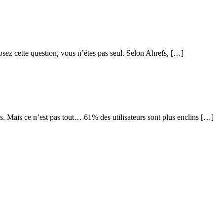
posez cette question, vous n’êtes pas seul. Selon Ahrefs, […]
. Mais ce n’est pas tout… 61% des utilisateurs sont plus enclins […]
emailing, SMS, CRM, WhatsApp, chatbot, landing pages et réseaux sociau