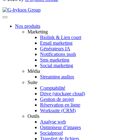
Nos produits
Marketing
Biolink & Lien court
Email marketing
Générateurs IA
Notifications push
Sms marketing
Social marketing
Média
Streaming audios
Suite
Comptabilité
Drive (stockage cloud)
Gestion de projet
Réservation en ligne
Worksuite (CRM)
Outils
Analyse web
Optimiseur d’images
Socialproof
Transfert de fichiers