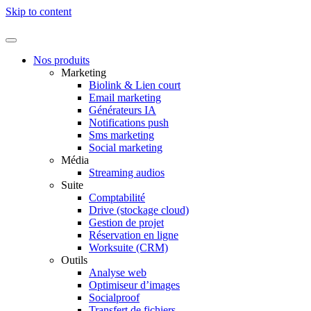
Skip to content
Nos produits
Marketing
Biolink & Lien court
Email marketing
Générateurs IA
Notifications push
Sms marketing
Social marketing
Média
Streaming audios
Suite
Comptabilité
Drive (stockage cloud)
Gestion de projet
Réservation en ligne
Worksuite (CRM)
Outils
Analyse web
Optimiseur d’images
Socialproof
Transfert de fichiers