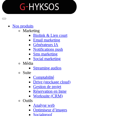
Nos produits
Marketing
Biolink & Lien court
Email marketing
Générateurs IA
Notifications push
Sms marketing
Social marketing
Média
Streaming audios
Suite
Comptabilité
Drive (stockage cloud)
Gestion de projet
Réservation en ligne
Worksuite (CRM)
Outils
Analyse web
Optimiseur d’images
Socialproof