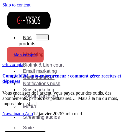
Skip to content
Nos
produits
Marketing
Mon compte
Gh-compta
Biolink & Lien court
Email marketing
Comptabilité auto-entrepreneur : comment gérer recettes et
Générateurs IA
dépenses
Notifications push
Sms marketing
Vous encaissez de l’argent, vous payez pour des outils, des
Social marketing
abonnements, parfois des prestataires… Mais à la fin du mois,
impossible de […]
Média
Nawainaou Ado
12 janvier 2026
7 min read
Streaming audios
Suite