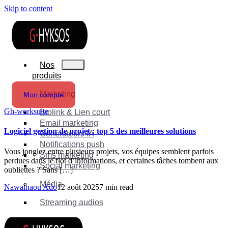
Skip to content
Nos
produits
Marketing
Mon compte
Gh-worksuite
Biolink & Lien court
Email marketing
Logiciel gestion de projet : top 5 des meilleures solutions
Générateurs IA
Notifications push
Vous jonglez entre plusieurs projets, vos équipes semblent parfois
Sms marketing
perdues dans le flot d’informations, et certaines tâches tombent aux
Social marketing
oubliettes ? Sans […]
Média
Nawainaou Ado
12 août 2025
7 min read
Streaming audios
Suite