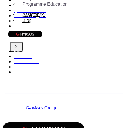
RGPD
Programme Education
Cookies
Qui sommes-nous
Assistance
Mentions Légales
Blog
Documents légaux
Politique de confidentialité
Informations
X
FAQ
Affiliation
Centres d'aide
Etat du service
Nous contacter
© 2026 by
G-hyksos Group