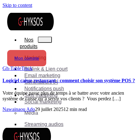
Skip to content
Nos
produits
Marketing
Mon compte
Gh-TableTrack
Biolink & Lien court
Email marketing
Logiciel caisse restaurant : comment choisir son système POS ?
Générateurs IA
Notifications push
Votre équipe passe plus de temps à se battre avec votre ancien
Sms marketing
système de caisse qu’à servir vos clients ? Vous perdez […]
Social marketing
Nawainaou Ado
29 juillet 2025
12 min read
Média
Streaming audios
Suite