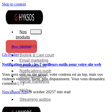
Skip to content
Nos
produits
Marketing
Mon compte
Gh-Pusher
Biolink & Lien court
Email marketing
Notification push : les 7 meilleurs outils pour votre site web
Générateurs IA
Notifications push
Vous avez créé un site génial, votre contenu est au top, mais vos
Sms marketing
visiteurs viennent, lisent, puis disparaissent. Vous vous demandez
Social marketing
comment […]
Média
Nawainaou Ado
28 octobre 2025
7 min read
Streaming audios
Suite