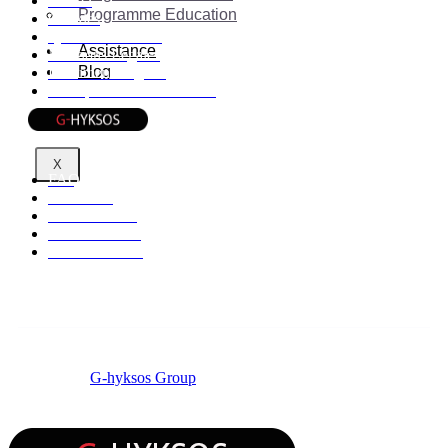
RGPD
Programme Education
Cookies
Qui sommes-nous
Assistance
Mentions Légales
Blog
Documents légaux
Politique de confidentialité
Informations
X
FAQ
Affiliation
Centres d'aide
Etat du service
Nous contacter
© 2026 by
G-hyksos Group