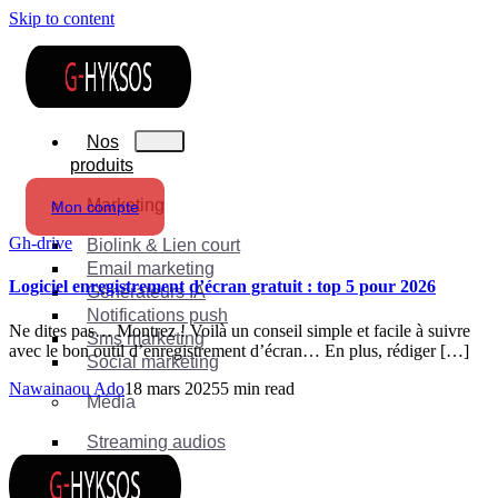
Skip to content
Nos
produits
Marketing
Mon compte
Gh-drive
Biolink & Lien court
Email marketing
Logiciel enregistrement d’écran gratuit : top 5 pour 2026
Générateurs IA
Notifications push
Ne dites pas… Montrez ! Voilà un conseil simple et facile à suivre
Sms marketing
avec le bon outil d’enregistrement d’écran… En plus, rédiger […]
Social marketing
Nawainaou Ado
18 mars 2025
5 min read
Média
Streaming audios
Suite