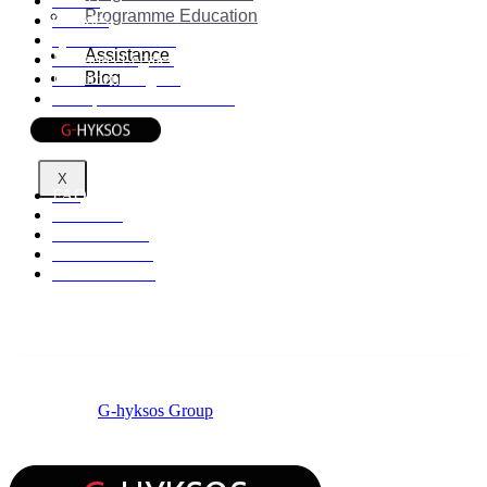
RGPD
Programme Education
Cookies
Qui sommes-nous
Assistance
Mentions Légales
Blog
Documents légaux
Politique de confidentialité
Informations
X
FAQ
Affiliation
Centres d'aide
Etat du service
Nous contacter
© 2026 by
G-hyksos Group