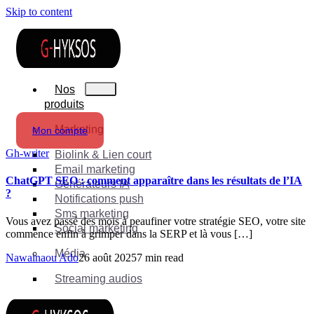
Skip to content
Nos
produits
Marketing
Mon compte
Gh-writer
Biolink & Lien court
Email marketing
ChatGPT SEO : comment apparaître dans les résultats de l’IA
Générateurs IA
?
Notifications push
Sms marketing
Vous avez passé des mois à peaufiner votre stratégie SEO, votre site
Social marketing
commence enfin à grimper dans la SERP et là vous […]
Média
Nawainaou Ado
26 août 2025
7 min read
Streaming audios
Suite