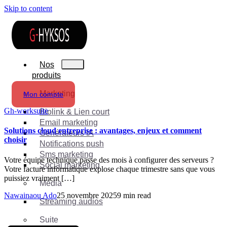
Skip to content
Nos
produits
Marketing
Mon compte
Gh-worksuite
Biolink & Lien court
Email marketing
Solutions cloud entreprise : avantages, enjeux et comment
Générateurs IA
choisir
Notifications push
Sms marketing
Votre équipe technique passe des mois à configurer des serveurs ?
Social marketing
Votre facture informatique explose chaque trimestre sans que vous
puissiez vraiment […]
Média
Nawainaou Ado
25 novembre 2025
9 min read
Streaming audios
Suite