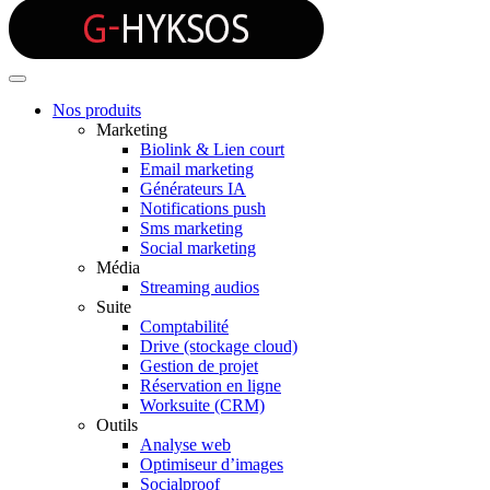
Nos produits
Marketing
Biolink & Lien court
Email marketing
Générateurs IA
Notifications push
Sms marketing
Social marketing
Média
Streaming audios
Suite
Comptabilité
Drive (stockage cloud)
Gestion de projet
Réservation en ligne
Worksuite (CRM)
Outils
Analyse web
Optimiseur d’images
Socialproof