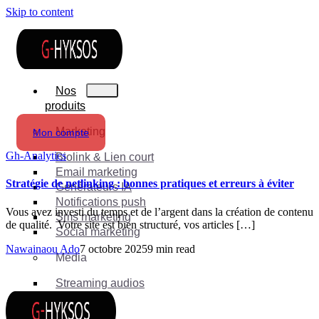
Skip to content
Nos
produits
Marketing
Mon compte
Gh-Analytics
Biolink & Lien court
Email marketing
Stratégie de netlinking : bonnes pratiques et erreurs à éviter
Générateurs IA
Notifications push
Vous avez investi du temps et de l’argent dans la création de contenu
Sms marketing
de qualité. Votre site est bien structuré, vos articles […]
Social marketing
Nawainaou Ado
7 octobre 2025
9 min read
Média
Streaming audios
Suite