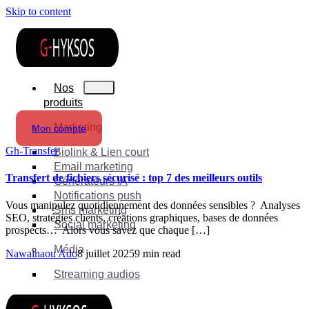
Skip to content
Nos
produits
Marketing
Mon compte
Gh-Transfer
Biolink & Lien court
Email marketing
Transfert de fichiers sécurisé : top 7 des meilleurs outils
Générateurs IA
Notifications push
Vous manipulez quotidiennement des données sensibles ? Analyses
Sms marketing
SEO, stratégies clients, créations graphiques, bases de données
Social marketing
prospects… Alors vous savez que chaque […]
Média
Nawainaou Ado
8 juillet 2025
9 min read
Streaming audios
Suite