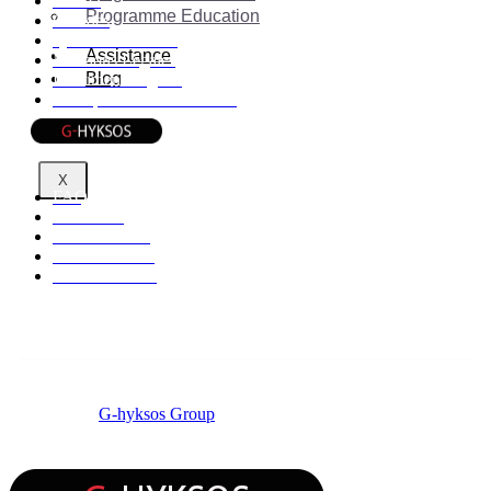
RGPD
Programme Education
Cookies
Qui sommes-nous
Assistance
Mentions Légales
Blog
Documents légaux
Politique de confidentialité
Informations
X
FAQ
Affiliation
Centres d'aide
Etat du service
Nous contacter
© 2026 by
G-hyksos Group