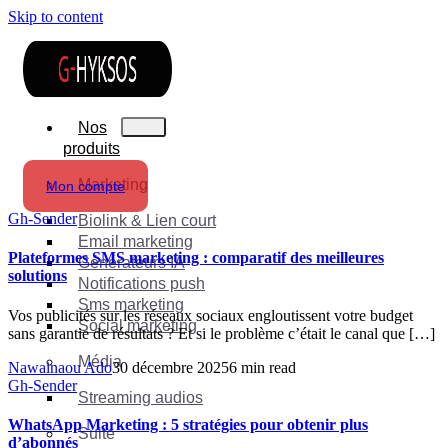
Skip to content
Nos
produits
Marketing
Mon compte
Gh-Sender
Biolink & Lien court
Email marketing
Plateformes SMS marketing : comparatif des meilleures
Générateurs IA
solutions
Notifications push
Sms marketing
Vos publicités sur les réseaux sociaux engloutissent votre budget
Social marketing
sans garantie de résultats ? Et si le problème c’était le canal que […]
Média
Nawainaou Ado
30 décembre 2025
6 min read
Gh-Sender
Streaming audios
WhatsApp Marketing : 5 stratégies pour obtenir plus
Suite
d’abonnés