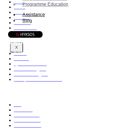
Outils
Programme Education
Média
A-shopz
Assistance
Marketing
Blog
Etudiants
Associations
Entreprise
X
RGPD
Cookies
Qui sommes-nous
Mentions Légales
Documents légaux
Politique de confidentialité
Informations
FAQ
Affiliation
Centres d'aide
Etat du service
Nous contacter