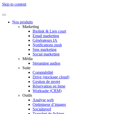
Skip to content
Nos produits
Marketing
Biolink & Lien court
Email marketing
Générateurs IA
Notifications push
Sms marketing
Social marketing
Média
Streaming audios
Suite
Comptabilité
Drive (stockage cloud)
Gestion de projet
Réservation en ligne
Worksuite (CRM)
Outils
Analyse web
Optimiseur d’images
Socialproof
Transfert de fichiers