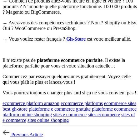
→ Combien de produits allez-vous mettre en ligne et vendre ? 100
produits ? N’importe quelle plateforme fonctionne. 100 000 produits
? Magento ou BigCommerce.
→ Avez-vous des compétences techniques ? Non ? Shopify ou Etsy.
Oui ? WooCommerce ou PrestaShop.
→ Vous voulez rester français ?
Gh-Store
est votre meilleur allié.
Il n’existe pas de
plateforme ecommerce parfaite
. Il existe la
plateforme parfaite pour vous et votre situation actuelle…
Commencez par essayer quelques-unes gratuitement. Voyez celle
qui vous plaît le plus et lancez-vous !
Vous pourrez toujours changer plus tard si ça ne vous convient pas !
ecommerce platform amazon
ecommerce platforms
ecommerce sites
best
gh-store
plateforme e commerce gratuite
plateforme ecommerce
platform online shopping
sites e commerce
sites ecommerce
sites of
e commerce
sites online shopping
Previous Article