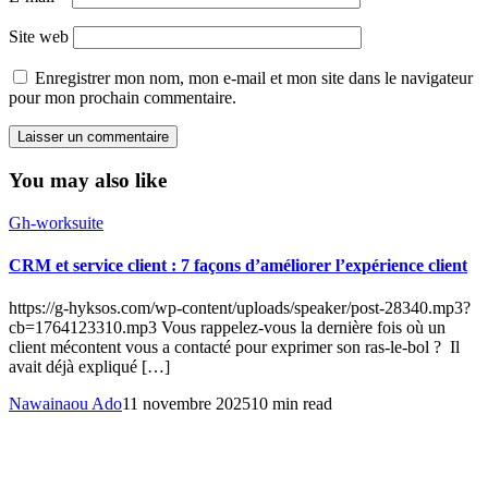
Site web
Enregistrer mon nom, mon e-mail et mon site dans le navigateur
pour mon prochain commentaire.
You may also like
Gh-worksuite
CRM et service client : 7 façons d’améliorer l’expérience client
https://g-hyksos.com/wp-content/uploads/speaker/post-28340.mp3?
cb=1764123310.mp3 Vous rappelez-vous la dernière fois où un
client mécontent vous a contacté pour exprimer son ras-le-bol ? Il
avait déjà expliqué […]
Nawainaou Ado
11 novembre 2025
10 min read
La suite complète pour gérer tous les aspects de votre entreprise :
emailing, SMS, CRM, WhatsApp, chatbot, landing pages et réseaux