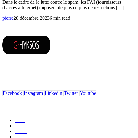
Dans le cadre de la lutte contre le spam, les FAI (fournisseurs
d’accès à Internet) imposent de plus en plus de restrictions […]
pierre
28 décembre 2023
6 min read
La suite complète pour gérer tous les aspects de votre
entreprise : emailing, SMS, CRM, WhatsApp, chatbot,
landing pages et réseaux sociaux.
Facebook
Instagram
Linkedin
Twitter
Youtube
Solutions
Suite
Outils
Média
A-shopz